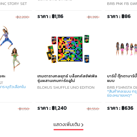
INC STORY SET
BRB PNK FB GW
ราคา : ฿1,116
ราคา : ฿86
฿2,200
฿1,395
โยคะ
เกมตารางกลยุทธ์ บล็อกคัสชัฟเฟิล
บาร์บี้ ตุ๊กตาบาร์
รุ่นผสานเกมการ์ดอูโน่
แบบ
ST
าระบุตัวเลือกใน
BLOKUS SHUFFLE UNO EDITION
BRB FSHNSTA D
*สินค้าคละแบบ กรุ
ช่องหมายเหตุ*
ราคา : ฿1,240
ราคา : ฿636
฿1,150
฿1,550
แสดงเพิ่มเติม