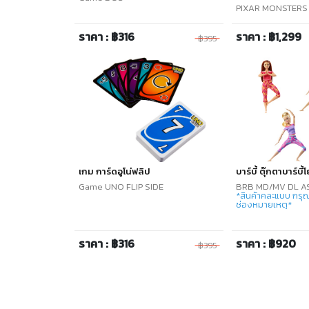
PIXAR MONSTERS 
ราคา : ฿316
ราคา : ฿1,299
฿395
เกม การ์ดอูโน่ฟลิป
บาร์บี้ ตุ๊กตาบาร์บี้
Game UNO FLIP SIDE
BRB MD/MV DL A
*สินค้าคละแบบ กรุณ
ช่องหมายเหตุ*
ราคา : ฿316
ราคา : ฿920
฿395