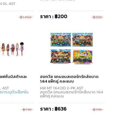
N DL AST
ราคา : ฿200
฿1,450
฿250
บี้แฟชั่นนิสต้าคละ
ฮอตวีล รถมอนสเตอร์ทรัคส์ขนาด
1:64 แพ็กคู่ คละแบบ
L AST
HW MT 1:64 DD 2-PK AST
ณาระบุตัวเลือกใน
ฮอตวีล รถมอนสเตอร์ทรัคส์ขนาด 1:64
แพ็กคู่ คละแบบ
ราคา : ฿636
฿795
฿795