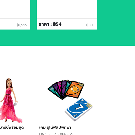
ราคา : ฿54
ราคา : ฿54
฿1,595
฿395
าบาร์บี้พร้อมชุด
เกม อูโน่ฟลิปพกพา
UNO FLIP! EXPRESS