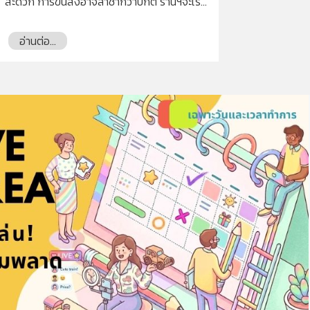
สะดวก การขนส่งอาจล่าช้ากว่าปกติ ร้านฯจะเริ่ม
ส่งสินค้าไปยังบริษัทขนส่งวันที่ 4 มกราคม 2566
ติดต่อสอบถามเพิ่มเติมได้ที่ LINE OA:
อ่านต่อ...
@WANGDEKGALLERIA หรือ โทร. 093-649-
7449