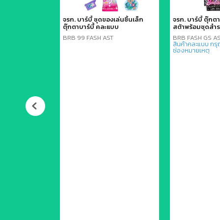
0Z
จรก. บาร์บี้ ชุดของเล่นชิ้นเล็ก
จรก. บาร์บี้ ตุ๊กตา
ตุ๊กตาบาร์บี้ คละแบบ
สต้าพร้อมชุดส
ls (Mattel)
BRB 99 FASH AST
BRB FASH GS A
สินค้าคละแบบ กรุ
(ประมาณ 7-8 ซม.)
ช่องหมายเหตุ
Diecast) ผสม
นจำลองที่มีราย
แข็งแรง ทนทาน
ำหรับเด็กอายุ 3
สม
ภัณฑ์แบบการ์ด
จมีรอยยับจากการ
4982 เป็นรหัส
มุนเวียนรถหลายๆ
ต Mainline ของ