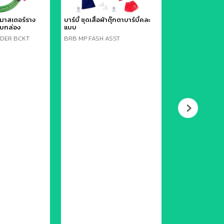
คมาสเตอร์ราง
บาร์บี้ ชุดเสื้อผ้าตุ๊กตาบาร์บี้คละ
จรก. บาร์บี้ ชุดรอง
บกล่อง
แบบ
LDER BCKT
BRB MP FASH ASST
BRB SHOE PK A