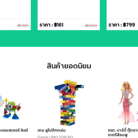
ราคา : ฿161
ราคา : ฿799
฿1,150
฿1,650
สินค้ายอดนิยม
์ มอนสเตอร์ อิงค์
เกม อูโน่ตึกถล่ม
จรก. บาร์บี้ ตุ๊กต
ราตรีสีชมพู
Game UNO STACKO