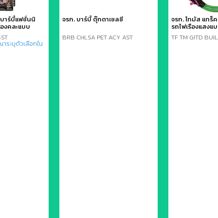
บาร์บี้แฟชั่นนิ
จรก. บาร์บี้ ตุ๊กตาเชลซี
จรก. โทมัส แทร็
ำรองคละแบบ
รถไฟเรืองแสงแบ
SST
BRB CHLSA PET ACY AST
TF TM GITD BUI
ณาระบุตัวเลือกใน