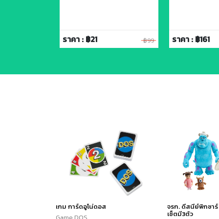
ราคา : ฿21
ราคา : ฿161
฿119
฿99
เกม การ์ดอูโน่ดอส
จรก. ดีสนีย์พิกซาร
เซ็ตมี3ตัว
Game DOS