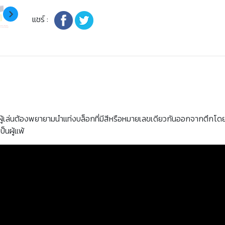
แชร์ :
ู้เล่นต้องพยายามนำแท่งบล็อกที่มีสีหรือหมายเลขเดียวกันออกจากตึกโดยไ
็นผู้แพ้