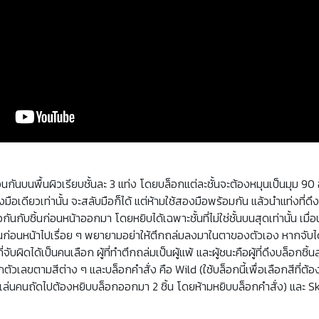
นกันบนพื้นผิวเรียบชั้นละ 3 แท่ง โดยบล็อกแต่ละชั้นจะต้องหมุนเป็นมุม 90 อ
งมือเดียวเท่านั้น จะสลับมือก็ได้ แต่ห้ามใช้สองมือพร้อมกัน แล้วนำแท่งที
กันกับชิ้นก่อนหน้าออกมา โดยหยิบได้เฉพาะชั้นที่ไม่ใช่ชั้นบนสุดเท่านั้น 
ชั้นก่อนหน้าไปเรื่อย ๆ พยายามอย่าให้ตึกถล่มลงมาในตาของตัวเอง หากจับได้ว่
ที่จับผิดได้เป็นคนเลือก ผู้ที่ทำตึกถล่มเป็นผู้แพ้ และผู้ชนะคือผู้ที่ดึงบล็อกช
ัวเลขตามสีต่าง ๆ และบล็อกคำสั่ง คือ Wild (ใช้บล็อกนี้เพื่อเลือกสีที่ต้อ
เล่นคนถัดไปต้องหยิบบล็อกออกมา 2 ชิ้น โดยห้ามหยิบบล็อกคำสั่ง) และ Skip