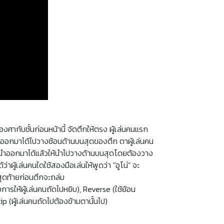
งศากับชั้นก่อนหน้านี้ จัดตึกให้ตรง ผู้เล่นคนแรก
่ดึงออกมาได้ไปวางซ้อนด้านบนสุดของตึก ตาผู้เล่นคน
เมื่อนำออกมาได้แล้วให้นำไปวางด้านบนสุดโดยต้องวาง
าผู้เล่นคนใดใช้สองมือเล่นให้พูดว่า "อูโน่" จะ
ิ้นสุดท้ายก่อนตึกจะถล่ม
งการให้ผู้เล่นคนถัดไปหยิบ), Reverse (ใช้ย้อน
 (ผู้เล่นคนถัดไปต้องข้ามตานั้นไป)