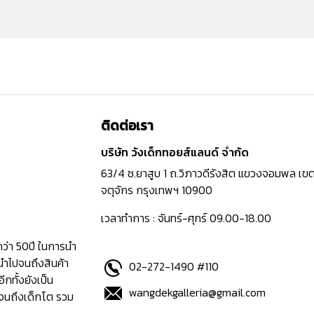
ติดต่อเรา
บริษัท วังเด็กทอยส์แลนด์ จำกัด
63/4 ซ.ยาสูบ 1 ถ.วิภาวดีรังสิต แขวงจอมพล เข
จตุจักร กรุงเทพฯ 10900
เวลาทำการ : จันทร์-ศุกร์ 09.00-18.00
กว่า 50ปี ในการนำ
นำไปจนถึงสินค้า
02-272-1490 #110
อีกทั้งยังเป็น
wangdekgalleria@gmail.com
ปจนถึงเด็กโต รวม