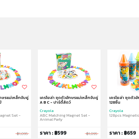
กษรแม่เหล็กจับคู่
เครโยล่า ชุดตัวอักษรแม่เหล็กจับคู่
เครโยล่า ชุดตัวอ
้
A B C - ปาร์ตี้สัตว์
128ชิ้น
Crayola
Crayola
agnet Set -
ABC Matching Magnet Set -
128pcs Magnetic
Animal Party
ราคา : ฿599
ราคา : ฿659
฿1,095
฿1,095