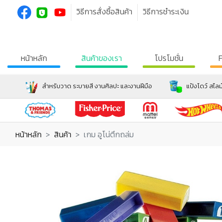
วิธีการสั่งซื้อสินค้า
วิธีการชำระเงิน
หน้าหลัก
สินค้าของเรา
โปรโมชั่น
สำหรับวาด ระบายสี งานศิลปะ และงานฝีมือ
แป้งโดว์ สไลม
หน้าหลัก
สินค้า
เกม อูโน่ตึกถล่ม