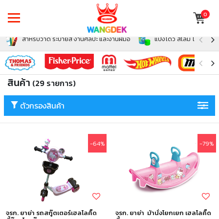
0
สำหรับวาด ระบายสี งานศิลปะ และงานฝีมือ
แป้งโดว์ สไลม์ โฟม สำหรั
สินค้า
(29 รายการ)
ตัวกรองสินค้า
-64%
-79%
จรก. ยาย่า รถสกู๊ตเตอร์เฮลโลคิ๊ด
จรก. ยาย่า ม้านั่งโยกเยก เฮลโลคิ๊ด