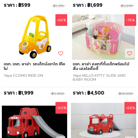
ราคา : ฿599
ราคา : ฿1,699
฿1,395
฿2,895
-66%
-76%
จรก. จรก. ยาย่า รถเด็กนั่งขาไถ ซีโค
จรก. ยาย่า คอกที่กั้นเด็กพร้อมไม้
โม่
ลื่น เฮลโลคิ๊ดตี้
Yaya CCOMO RIDE ON
Yaya HELLO KITTY SLIDE AND
BABY ROOM
ราคา : ฿1,999
ราคา : ฿4,500
฿5,900
฿18,500
-60%
-68%