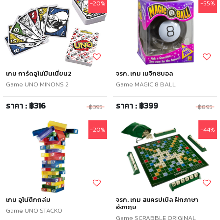
-20%
-55%
เกม การ์ดอูโน่มินเนี่ยน2
จรก. เกม เมจิก8บอล
Game UNO MINONS 2
Game MAGIC 8 BALL
ราคา : ฿316
ราคา : ฿399
฿395
฿895
-20%
-44%
เกม อูโน่ตึกถล่ม
จรก. เกม สแครปเบิล ฝึกภาษา
อังกฤษ
Game UNO STACKO
Game SCRABBLE ORIGINAL