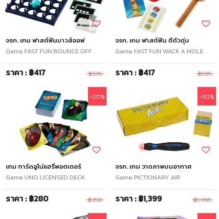
จรก. เกม ฟาสต์ฟันบาวส์ออฟ
จรก. เกม ฟาสต์ฟัน ตีตัวตุ่น
Game FAST FUN BOUNCE OFF
Game FAST FUN WACK A MOLE
ราคา : ฿417
ราคา : ฿417
฿595
฿595
-20%
-30%
เกม การ์ดอูโน่แฮรี่พอตเตอร์
จรก. เกม วาดภาพบนอากาศ
Game UNO LICENSED DECK
Game PICTIONARY AIR
ราคา : ฿280
ราคา : ฿1,399
฿350
฿1,995