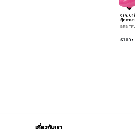
จรก. บาร์
ตุ๊กตาบาร
BRB TRV
ราคา :
เกี่ยวกับเรา