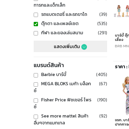
ทารกและเด็กเล็ก
รถแบตเตอรี่ และรถขาไถ
(39)
ตุ๊กตา และเพลย์เซต
(535)
กีฬา และของเล่นสนาม
(291)
บาร์บี้ ต
เลี้ยง
แสดงเพิ่มเติม
BRB MNI
แบรนด์สินค้า
ราคา :
Barbie บาร์บี้
(405)
MEGA BLOKS เมก้า บล็อก
(67)
ซ์
Fisher Price ฟิชเชอร์ ไพร
(190)
ซ์
See more mattel สินค้า
(92)
จรก. บาร์
อื่นๆจากแมทเทล
ปากการะ