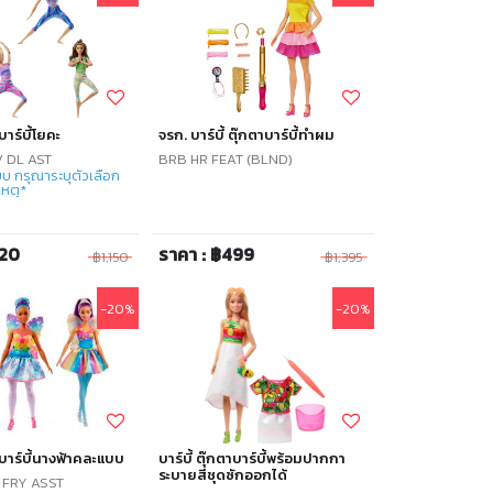
บาร์บี้โยคะ
จรก. บาร์บี้ ตุ๊กตาบาร์บี้ทำผม
 DL AST
BRB HR FEAT (BLND)
บ กรุณาระบุตัวเลือก
หตุ*
920
ราคา : ฿499
฿1,150
฿1,395
-20%
-20%
ตาบาร์บี้นางฟ้าคละแบบ
บาร์บี้ ตุ๊กตาบาร์บี้พร้อมปากกา
ระบายสีชุดซักออกได้
 FRY ASST