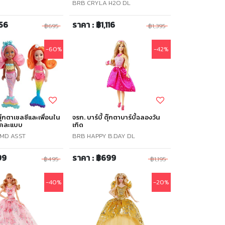
BRB CRYLA H2O DL
556
ราคา : ฿1,116
฿695
฿1,395
-60%
-42%
 ตุ๊กตาเชลซีและเพื่อนใน
จรก. บาร์บี้ ตุ๊กตาบาร์บี้ฉลองวัน
กคละแบบ
เกิด
MD ASST
BRB HAPPY B.DAY DL
99
ราคา : ฿699
฿495
฿1,195
-40%
-20%