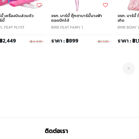
บี้ เครื่องบินส่วนตัว
จรก. บาร์บี้ ตุ๊กตาบาร์บี้นางฟ้า
จรก. บาร์บี้ 
์บี้
ถอดปีกได้
เกิด
L FEAT PLYST
BRB FEAT FAIRY 1
BRB BDAY 
 ฿2,449
ราคา : ฿899
ราคา : ฿1,
฿4,995
฿1,595
Pre
«
ติดต่อเรา