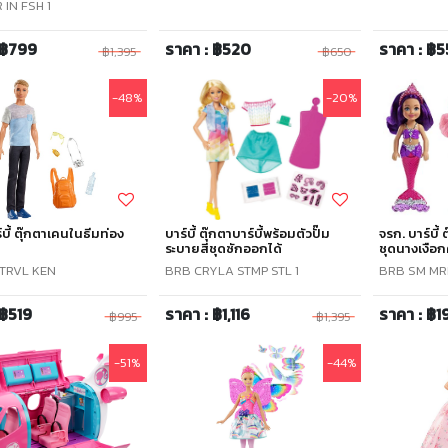
 IN FSH 1
 ฿799
ราคา : ฿520
ราคา : ฿
฿1,395
฿650
-48%
-20%
์บี้ ตุ๊กตาเคนในธีมท่อง
บาร์บี้ ตุ๊กตาบาร์บี้พร้อมตัวปั๊ม
จรก. บาร์บี้
ระบายสีชุดซักออกได้
ชุดนางเงือ
TRVL KEN
BRB CRYLA STMP STL 1
BRB SM MR
 ฿519
ราคา : ฿1,116
ราคา : ฿1
฿995
฿1,395
-51%
-44%