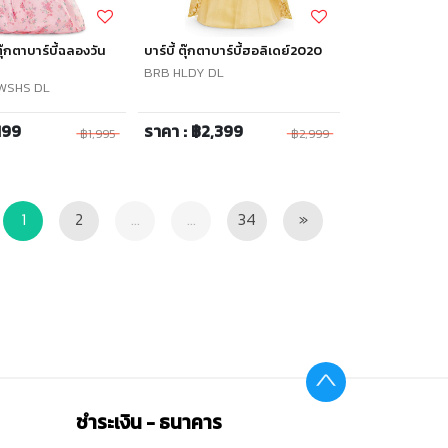
ตุ๊กตาบาร์บี้ฉลองวัน
บาร์บี้ ตุ๊กตาบาร์บี้ฮอลิเดย์2020
BRB HLDY DL
WSHS DL
199
ราคา : ฿2,399
฿1,995
฿2,999
vious
Next
1
2
...
...
34
»
ชำระเงิน - ธนาคาร