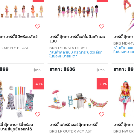
ุ๊กตาบาร์บี้มินิพร้อมสัตว์
บาร์บี้ ตุ๊กตาบาร์บี้แฟชั่นนิสต้าคละ
บาร์บี้ ตุ๊กตา
แบบ
BRB MD/MV
 CMP PLY PT AST
BRB FSHNSTA DL AST
*สินค้าคละแบ
ในช่องหมายเ
*สินค้าคละแบบ กรุณาระบุตัวเลือก
ในช่องหมายเหตุ*
 ฿99
ราคา : ฿636
ราคา : ฿
฿195
฿795
-43%
-20%
บี้ ตุ๊กตาบาร์บี้พร้อม
บาร์บี้ เฟอร์นิเจอร์ตุ๊กตาบาร์บี้
บาร์บี้ ตุ๊ก
บายสีชุดซักออกได้
BRB LP OUTDR ACY AST
BRB NW CR