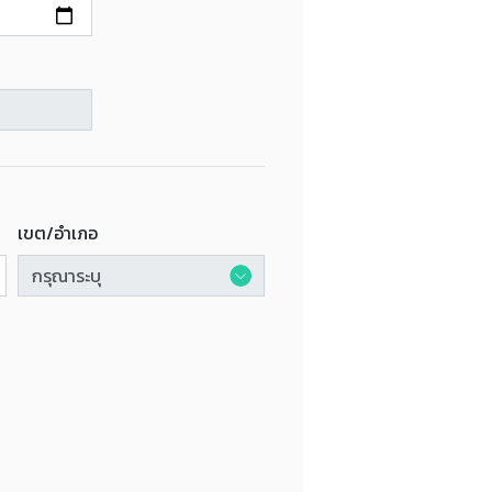
เขต/อำเภอ