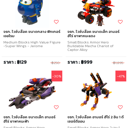
จรก. ไวซ์บล๊อค ขนาดกลาง ฟิกเกอร์
จรก. ไวซ์บล๊อค ขนาดเล็ก อามอร์
เจอโรม
ฮีโร่ ยาพาหนะแดง
Medium Blocks High Value Figure
Small Blocks Armor Hero
-Super Wings - Jerome
Buildable Mecha Chariot of
Captor Alloy
ราคา : ฿129
ราคา : ฿999
฿250
฿1,895
-30%
-47%
จรก. ไวซ์บล๊อค ขนาดเล็ก อามอร์
จรก. ไวซ์บล๊อค อามอร์ ฮีโร่ 2 อิน 1 ดี
ฮีโร่ ยาพาหนะฟ้า
เซอร์ตีออน
Small Blocks Armor Hero
Small Blocks Armor Hero 2-in-1