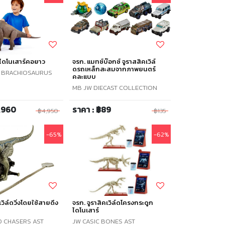
์ดไดโนเสาร์คอยาว
จรก. แมทช์บ๊อกซ์ จูราสสิคเวิล์
ดรถเหล็กสะสมจากภาพยนตร์
 BRACHIOSAURUS
คละแบบ
MB JW DIECAST COLLECTION
3,960
ราคา : ฿89
฿4,950
฿135
-65%
-62%
เวิล์ดวิ่งโดยใช้สายดึง
จรก. จูราสิคเวิล์ดโครงกระดูก
ไดโนเสาร์
D CHASERS AST
JW CASIC BONES AST