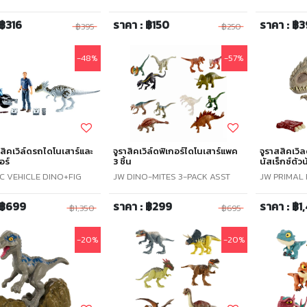
 ฿316
ราคา : ฿150
ราคา : ฿
฿395
฿250
-48%
-57%
าสิคเวิล์ดรถไดโนเสาร์และ
จูราสิคเวิล์ดฟิเกอร์ไดโนเสาร์แพค
จูราสสิคเวิล
อร์
3 ชิ้น
นัสเร็กซ์ตัว
C VEHICLE DINO+FIG
JW DINO-MITES 3-PACK ASST
JW PRIMAL
 ฿699
ราคา : ฿299
ราคา : ฿1
฿1,350
฿695
-20%
-20%