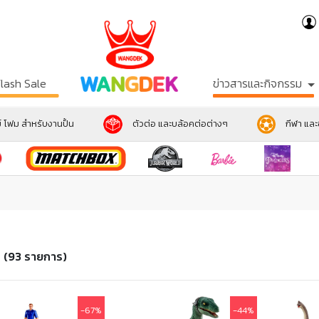
Flash Sale
ข่าวสารและกิจกรรม
์ โฟม สำหรับงานปั้น
ตัวต่อ และบล้อคต่อต่างๆ
กีฬา แล
า
(93 รายการ)
-67%
-44%