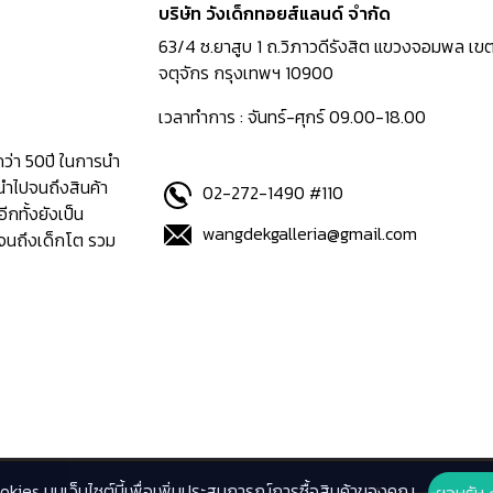
บริษัท วังเด็กทอยส์แลนด์ จำกัด
63/4 ซ.ยาสูบ 1 ถ.วิภาวดีรังสิต แขวงจอมพล เข
จตุจักร กรุงเทพฯ 10900
เวลาทำการ : จันทร์-ศุกร์ 09.00-18.00
กว่า 50ปี ในการนำ
นำไปจนถึงสินค้า
02-272-1490 #110
อีกทั้งยังเป็น
wangdekgalleria@gmail.com
ปจนถึงเด็กโต รวม
ookies บนเว็บไซต์นี้เพื่อเพิ่มประสบการณ์การซื้อสินค้าของคุณ