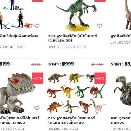
าสิคเวิล์ดหุ่นฟิคเกอร์คละ
จรก. จูราสิคเวิล์ดหุ่นไดโนเสาร์
จูราสิคเวิล
เวโลซีแรพเตอร์
JW LEGACY
C FIGURE ASST
JW COLLECTOR DELTA
 ฿199
ราคา : ฿999
ราคา : ฿
฿595
฿1,795
-20%
-40%
ิล์ดหุ่นฟิคเกอร์ไดโนเสาร์
จรก. จูราสิคเวิล์ดหุ่นฟิคเกอร์
จรก. จูราสิค
ล็กสะสม คละแบบ
ไดโนเสาร์ตัวเล็กสะสม
คละแบบ
ECTIBLES AST
JW MINI DINO AST
JW RIPCOR