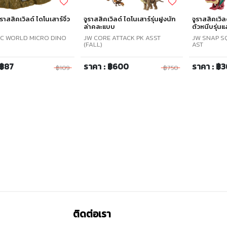
จูราสสิคเวิลด์ ไดโนเสาร์จิ๋ว
จูราสสิคเวิลด์ ไดโนเสาร์รุ่นฝูงนัก
จูราสสิคเวิล
ล่าคละแบบ
ตัวหนีบรุ่น
IC WORLD MICRO DINO
JW CORE ATTACK PK ASST
JW SNAP S
(FALL)
AST
 ฿87
ราคา : ฿600
ราคา : ฿
฿109
฿750
ติดต่อเรา