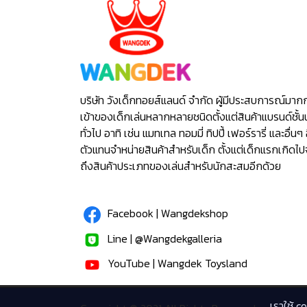
บริษัท วังเด็กทอยส์แลนด์ จำกัด ผู้มีประสบการณ์มาก
เข้าของเด็กเล่นหลากหลายชนิดตั้งแต่สินค้าแบรนด์ชั้น
ทั่วไป อาทิ เช่น แมทเทล ทอมมี่ ทิปปี้ เฟอร์รารี่ และอื่นๆ 
ตัวแทนจำหน่ายสินค้าสำหรับเด็ก ตั้งแต่เด็กแรกเกิดไ
ถึงสินค้าประเภทของเล่นสำหรับนักสะสมอีกด้วย
Facebook | Wangdekshop
Line | @Wangdekgalleria
YouTube | Wangdek Toysland
เราใช้ c