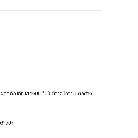
งผลิตภัณฑ์ที่แสดงบนเว็บไซต์อาจมีความแตกต่าง
ขว้างปา