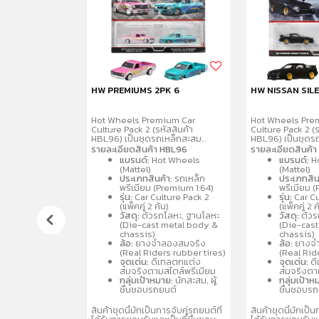
โลซอรัส รุ่นซู
HW PREMIUMS 2PK 6
HW NISSAN SIL
D SUPER
Hot Wheels Premium Car
Hot Wheels Pre
Culture Pack 2 (รหัสสินค้า
Culture Pack 2 (ร
HBL96) เป็นชุดรถเหล็กสะสม
HBL96) เป็นชุดร
พรีเมียมขนาด 1:64 จำนวน 2 คันต่อ
พรีเมียมขนาด 1:6
รายละเอียดสินค้า HBL96
รายละเอียดสินค้
แพ็ค โดดเด่นด้วยรายละเอียด
แพ็ค โดดเด่นด้ว
แบรนด์:
Hot Wheels
แบรนด์:
H
สมจริง ล้อจำลองยางจริง ตัวรถ
สมจริง ล้อจำลอง
(Mattel)
(Mattel)
และฐานผลิตจากโลหะ
และฐานผลิตจากโ
ประเภทสินค้า:
รถเหล็ก
ประเภทสิน
(Metal/Metal) คละแบบรถสปอร์ต
(Metal/Metal) ค
พรีเมียม (Premium 1:64)
พรีเมียม 
และรถแข่งที่เป็นที่นิยม เช่น
และรถแข่งที่เป็นที่
รุ่น:
Car Culture Pack 2
รุ่น:
Car Cu
Porsche, Audi, Nissan เหมาะ
Porsche, Audi, 
(แพ็คคู่ 2 คัน)
(แพ็คคู่ 2 ค
สำหรับนักสะสมอายุ 3 ปีขึ้นไป
สำหรับนักสะสมอายุ
วัสดุ:
ตัวรถโลหะ, ฐานโลหะ
วัสดุ:
ตัวร
(Die-cast metal body &
(Die-cas
chassis)
chassis)
ล้อ:
ยางจำลองสมจริง
ล้อ:
ยางจำ
(Real Riders rubber tires)
(Real Rid
จุดเด่น:
ดีเทลตกแต่ง
จุดเด่น:
ดี
สมจริงตามสไตล์พรีเมียม
สมจริงตาม
กลุ่มเป้าหมาย:
นักสะสม, ผู้
กลุ่มเป้าห
ชื่นชอบรถยนต์
ชื่นชอบร
สินค้าชุดนี้มักเป็นการจับคู่รถยนต์ที่
สินค้าชุดนี้มักเป็น