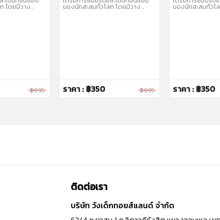
ะเป็นที่ชื่นชอบ
ได้รับการยอมรับและเป็นที่ชื่นชอบ
ได้รับการยอมรับแล
ลก โดยมีวาง
ของนักสะสมทั่วโลก โดยมีวาง
ของนักสะสมทั่วโ
บคละแบบ
จำหน่ายในรูปแบบคละแบบ
จำหน่ายในรูปแบ
่อให้สะสมได้หลาก
(Assortment) เพื่อให้สะสมได้หลาก
(Assortment) เพื
หลายรุ่น
หลายรุ่น
ราคา : ฿350
ราคา : ฿350
฿895
฿895
ติดต่อเรา
บริษัท วังเด็กทอยส์แลนด์ จำกัด
63/4 ซ.ยาสูบ 1 ถ.วิภาวดีรังสิต แขวงจอมพล เข