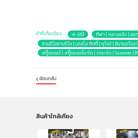
คำที่เกี่ยวข้อง :
4-12ปี
กีฬา | กลางแจ้ง | ออ
ซานริโอซานริโอ | เฮลโล คิตตี้ | คุโรมิ | ซินามอโรล
สกู๊ตเตอร์ | สกู๊ตเตอร์ขาไถ | รถขาไถ | Scooter | 
ย้อนกลับ
สินค้าใกล้เคียง