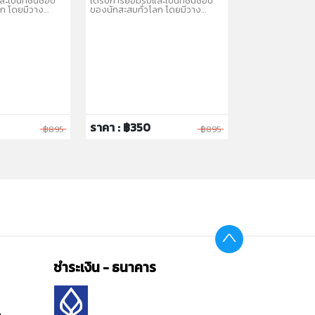
ะเป็นที่ชื่นชอบ
ได้รับการยอมรับและเป็นที่ชื่นชอบ
300ZX, หรือรุ่นห
ลก โดยมีวาง
ของนักสะสมทั่วโลก โดยมีวาง
McLaren 720S
บคละแบบ
จำหน่ายในรูปแบบคละแบบ
่อให้สะสมได้หลาก
(Assortment) เพื่อให้สะสมได้หลาก
หลายรุ่น
ราคา : ฿350
ราคา : ฿199
฿895
฿895
ชำระเงิน - ธนาคาร
ต