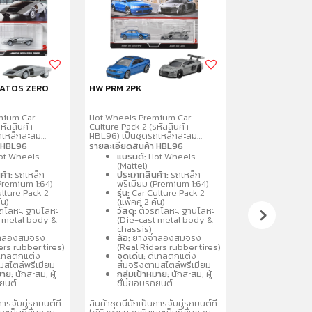
RATOS ZERO
HW PRM 2PK
HW MCLAREN S
mium Car
Hot Wheels Premium Car
Hot Wheels รถเห
หัสสินค้า
Culture Pack 2 (รหัสสินค้า
เหล็กสะสมเกรดพร
ถเหล็กสะสม
HBL96) เป็นชุดรถเหล็กสะสม
ในซีรีส์ Hot Whee
4 จำนวน 2 คันต่อ
พรีเมียมขนาด 1:64 จำนวน 2 คันต่อ
โดดเด่นด้วยล้อย
า HBL96
รายละเอียดสินค้า HBL96
ยรายละเอียด
แพ็ค โดดเด่นด้วยรายละเอียด
กราฟิกระดับพรีเมี
ot Wheels
แบรนด์:
Hot Wheels
ยางจริง ตัวรถ
สมจริง ล้อจำลองยางจริง ตัวรถ
ออกแบบอย่างพิถีพ
(Mattel)
ลหะ
และฐานผลิตจากโลหะ
นักสะสม โดยมักจ
ค้า:
รถเหล็ก
ประเภทสินค้า:
รถเหล็ก
ละแบบรถสปอร์ต
(Metal/Metal) คละแบบรถสปอร์ต
คละแบบหรือแยกจำห
(Premium 1:64)
พรีเมียม (Premium 1:64)
นิยม เช่น
และรถแข่งที่เป็นที่นิยม เช่น
Exotic Envy หรื
lture Pack 2
รุ่น:
Car Culture Pack 2
Nissan เหมาะ
Porsche, Audi, Nissan เหมาะ
รายละเอียดที่สำคั
ัน)
(แพ็คคู่ 2 คัน)
 3 ปีขึ้นไป
สำหรับนักสะสมอายุ 3 ปีขึ้นไป
สินค้า: Hot Whe
ถโลหะ, ฐานโลหะ
วัสดุ:
ตัวรถโลหะ, ฐานโลหะ
Culture
t metal body &
(Die-cast metal body &
ขนาด: 1:64 (รถเห
chassis)
จุดเด่น: ล้อยางจร
ลองสมจริง
ล้อ:
ยางจำลองสมจริง
รายละเอียดกราฟิก
ers rubber tires)
(Real Riders rubber tires)
และฐานเป็นโลหะ
เทลตกแต่ง
จุดเด่น:
ดีเทลตกแต่ง
ประเภท: รถจำลอง
สไตล์พรีเมียม
สมจริงตามสไตล์พรีเมียม
ขนาดแพ็คเกจ: ปร
มาย:
นักสะสม, ผู้
กลุ่มเป้าหมาย:
นักสะสม, ผู้
ซม.
ถยนต์
ชื่นชอบรถยนต์
คอลเลกชัน: รุ่นย
ประกอบด้วยรถสป
การจับคู่รถยนต์ที่
สินค้าชุดนี้มักเป็นการจับคู่รถยนต์ที่
เช่น BMW M1 Proc