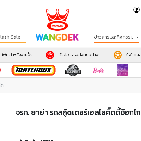
Flash Sale
ข่าวสารและกิจกรรม
์ โฟม สำหรับงานปั้น
ตัวต่อ และบล้อคต่อต่างๆ
กีฬา แล
๊ต
จรก. ยาย่า รถสกู๊ตเตอร์เฮลโลคิ๊ดตี้ช๊อกโ