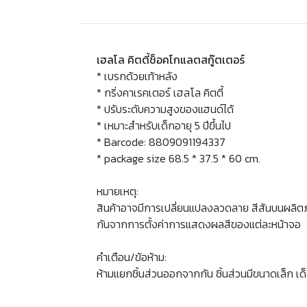
เฮลโล คิตตี้ช็อคโกแลตสกู๊ตเตอร์
* เบรกด้วยเท้าหลัง
* กริ่งคาเรคเตอร์ เฮลโล คิตตี้
* ปรับระดับความสูงของแฮนด์ได้
* เหมาะสำหรับเด็กอายุ 5 ปีขึ้นไป
* Barcode: 8809091194337
* package size 68.5 * 37.5 * 60 cm.
หมายเหตุ:
สินค้าอาจมีการเปลี่ยนแปลงลวดลาย สีสันบนผลิต
กันจากการตั้งค่าการแสดงผลสีของแต่ละหน้าจอ
คำเตือน/ข้อห้าม:
ห้ามแยกชิ้นส่วนออกจากกัน ชิ้นส่วนมีขนาดเล็ก เด