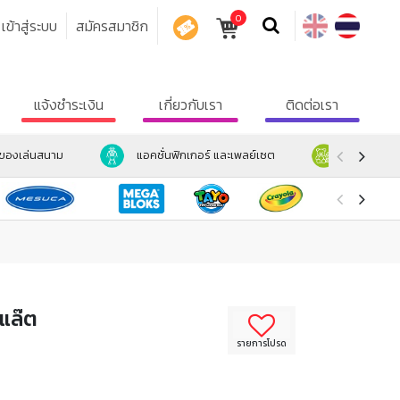
0
เข้าสู่ระบบ
สมัครสมาชิก
คูปอง
แจ้งชำระเงิน
เกี่ยวกับเรา
ติดต่อเรา
ะของเล่นสนาม
แอคชั่นฟิกเกอร์ และเพลย์เซต
ตุ๊กตา และ
กแล๊ต
รายการโปรด