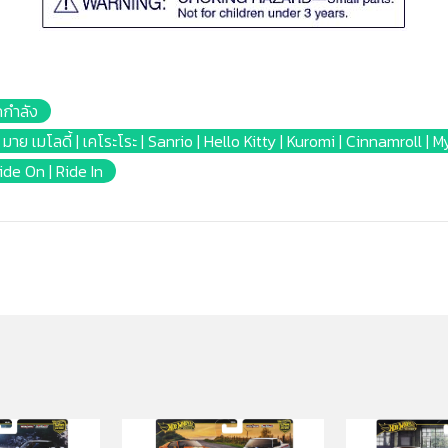
กกำลัง
 | มาย เมโลดี้ | เคโระโระ | Sanrio | Hello Kitty | Kuromi | Cinnamroll |
Ride On | Ride In