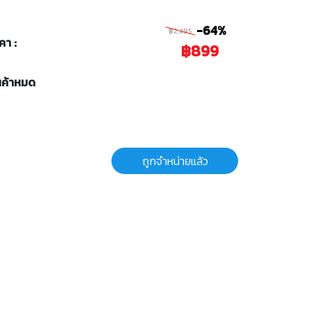
-64%
฿2,495
คา :
฿899
นค้าหมด
ถูกจำหน่ายแล้ว