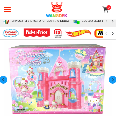
0
สำหรับวาด ระบายสี งานศิลปะ และงานฝีมือ
แป้งโดว์ สไลม์ โฟม สำหรั