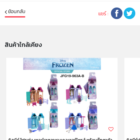
ย้อนกลับ
แชร์ :
สินค้าใกล้เคียง
ดิสนีย์ โฟรเซ่น เพลย์เซตอาเรนเดลเซอร์ไพรส์ พร้อมตุ๊กตาตัว
ดิสนีย์