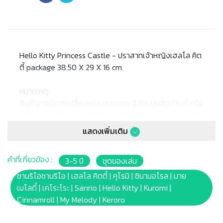
Hello Kitty Princess Castle - ปราสาทเจ้าหญิงเฮลโล คิต
ตี้ package 38.50 X 29 X 16 cm.
หมายเหตุ:
สินค้าอาจมีการเปลี่ยนแปลงลวดลาย สีสันบนผลิตภัณฑ์ หรือ
แพ็คเกจโดยร้านฯอาจไม่สามารถแจ้งให้ทราบล่วงหน้า และสี
ของผลิตภัณฑ์ที่แสดงบนเว็บไซต์อาจมีความแตกต่างกันจาก
แสดงเพิ่มเติม
การตั้งค่าการแสดงผลสีของแต่ละหน้าจอ
คำที่เกี่ยวข้อง :
3-5 ปี
ชุดของเล่น
คำเตือน/ข้อห้าม:
ห้ามแยกชิ้นส่วนออกจากกัน ชิ้นส่วนมีขนาดเล็ก เด็กควรใช้
ซานริโอซานริโอ | เฮลโล คิตตี้ | คุโรมิ | ซินามอโรล | มาย
งานในการดูแลของผู้ปกครอง หรือผู้เชี่ยวชาญ ไม่นำเข้าจมูก
เมโลดี้ | เคโระโระ | Sanrio | Hello Kitty | Kuromi |
และขว้างปา
Cinnamroll | My Melody | Keroro