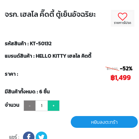
จรก. เฮลโล คิ๊ดตี้ ตู้เย็นอัจฉริยะ
รายการโปรด
รหัสสินค้า : KT-50132
แบรนด์สินค้า : HELLO KITTY เฮลโล คิตตี้
-52%
฿3,095
ราคา :
฿1,499
มีสินค้าทั้งหมด : 6 ชิ้น
จำนวน
-
+
หยิบลงตะกร้า
แชร์ :