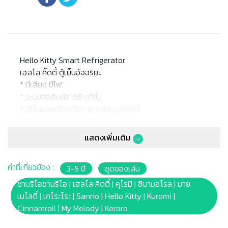
Hello Kitty Smart Refrigerator
เฮลโล คิ๊ดตี้ ตู้เย็นอัจฉริยะ
* มีเสียง มีไฟ
* ระบบจอสัมผัส 6ฟังก์ชั่น
* ตู้เย็นมาพร้อมกับอาหาร และอุปกรณ์
* บาร์โค้ด: '4891479140597
* package size: 39x28x12.8 cm.
แสดงเพิ่มเติม
* Battery: 4xAA (ไม่ร่วมอยู่ในผลิตภัณฑ์)
* เหมาะสำหรับเด็กอายุ : 3ปีขึ้นไป
คำที่เกี่ยวข้อง :
3-5 ปี
ชุดของเล่น
หมายเหตุ:
ซานริโอซานริโอ | เฮลโล คิตตี้ | คุโรมิ | ซินามอโรล | มาย
สินค้าอาจมีการเปลี่ยนแปลงลวดลาย สีสันบนผลิตภัณฑ์ หรือ
เมโลดี้ | เคโระโระ | Sanrio | Hello Kitty | Kuromi |
แพ็คเกจโดยร้านฯอาจไม่สามารถแจ้งให้ทราบล่วงหน้า และสี
Cinnamroll | My Melody | Keroro
ของผลิตภัณฑ์ที่แสดงบนเว็บไซต์อาจมีความแตกต่างกันจาก