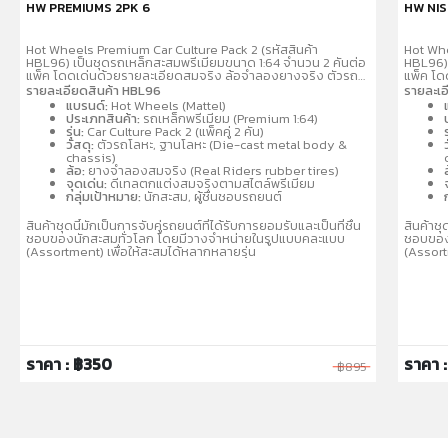
HW PREMIUMS 2PK 6
HW NIS
Hot Wheels Premium Car Culture Pack 2 (รหัสสินค้า
Hot Whe
HBL96) เป็นชุดรถเหล็กสะสมพรีเมียมขนาด 1:64 จำนวน 2 คันต่อ
HBL96) 
แพ็ค โดดเด่นด้วยรายละเอียดสมจริง ล้อจำลองยางจริง ตัวรถ
แพ็ค โด
และฐานผลิตจากโลหะ (Metal/Metal) คละแบบรถสปอร์ตและรถ
และฐาน
รายละเอียดสินค้า HBL96
รายละเอ
แข่งที่เป็นที่นิยม เช่น Porsche, Audi, Nissan เหมาะสำหรับนัก
แข่งที่เ
แบรนด์:
Hot Wheels (Mattel)
สะสมอายุ 3 ปีขึ้นไป
สะสมอายุ
ประเภทสินค้า:
รถเหล็กพรีเมียม (Premium 1:64)
รุ่น:
Car Culture Pack 2 (แพ็คคู่ 2 คัน)
ร
วัสดุ:
ตัวรถโลหะ, ฐานโลหะ (Die-cast metal body &
chassis)
ล้อ:
ยางจำลองสมจริง (Real Riders rubber tires)
จุดเด่น:
ดีเทลตกแต่งสมจริงตามสไตล์พรีเมียม
กลุ่มเป้าหมาย:
นักสะสม, ผู้ชื่นชอบรถยนต์
สินค้าชุดนี้มักเป็นการจับคู่รถยนต์ที่ได้รับการยอมรับและเป็นที่ชื่น
สินค้าชุ
ชอบของนักสะสมทั่วโลก โดยมีวางจำหน่ายในรูปแบบคละแบบ
ชอบของ
(Assortment) เพื่อให้สะสมได้หลากหลายรุ่น
(Assort
ราคา : ฿350
ราคา 
฿895