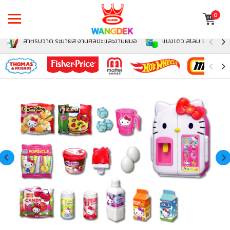
0
สำหรับวาด ระบายสี งานศิลปะ และงานฝีมือ
แป้งโดว์ สไลม์ โฟม สำหรั