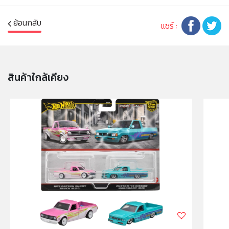
การตั้งค่าการแสดงผลสีของแต่ละหน้าจอ
ย้อนกลับ
แชร์ :
คำเตือน/ข้อห้าม:
ห้ามแยกชิ้นส่วนออกจากกัน ชิ้นส่วนมีขนาดเล็ก เด็กควรใช้
งานในการดูแลของผู้ปกครอง หรือผู้เชี่ยวชาญ ไม่นำเข้าจมูก
และขว้างปา
สินค้าใกล้เคียง