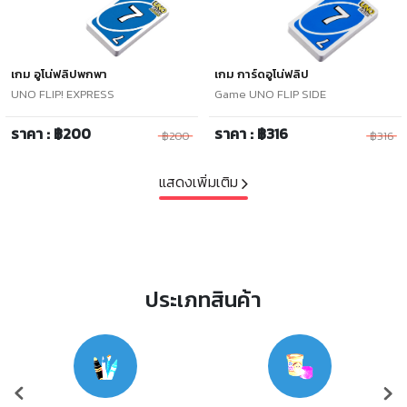
เกม อูโน่ฟลิปพกพา
เกม การ์ดอูโน่ฟลิป
UNO FLIP! EXPRESS
Game UNO FLIP SIDE
ราคา : ฿200
ราคา : ฿316
฿200
฿316
แสดงเพิ่มเติม
ประเภทสินค้า