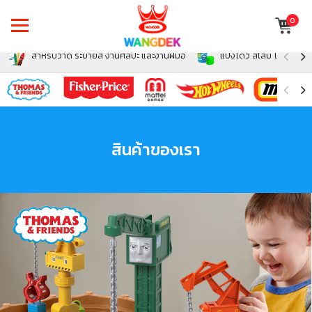
0
สำหรับวาด ระบายสี งานศิลปะ และงานฝีมือ
แป้งโดว์ สไลม์ โฟม สำหรั
สินค้าของเรา