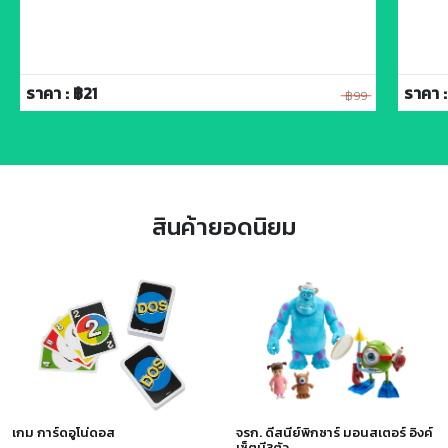
ราคา : ฿21
ราคา :
฿99
สินค้ายอดนิยม
เกม การ์ดอูโน่ดอส
จรก. ดีสนีย์พิกซาร์ มอนสเตอร์ อิงค์
เซ็ตมี3ตัว