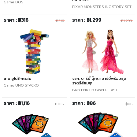
Game DOS
PIXAR MONSTERS INC STORY SET
ราคา : ฿316
ราคา : ฿1,299
฿316
฿1,299
เกม อูโน่ตึกถล่ม
จรก. บาร์บี้ ตุ๊กตาบาร์บี้พร้อมชุด
ราตรีสีชมพู
Game UNO STACKO
BRB PNK FB GWN DL AST
ราคา : ฿1,116
ราคา : ฿86
฿1,116
฿86