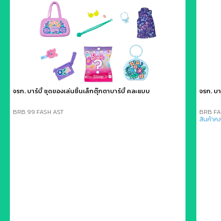
จรก. บาร์บี้ ชุดของเล่นชิ้นเล็กตุ๊กตาบาร์บี้ คละแบบ
จรก. บา
BRB 99 FASH AST
BRB FA
สินค้าค