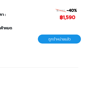
-40%
฿2,650
คา :
฿1,590
นค้าหมด
ถูกจำหน่ายแล้ว