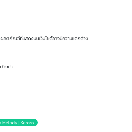
งผลิตภัณฑ์ที่แสดงบนเว็บไซต์อาจมีความแตกต่าง
ขว้างปา
 My Melody | Keroro