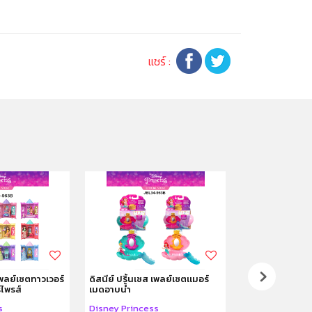
แชร์ :
 เพลย์เซตทาวเวอร์
ดิสนีย์ ปริ้นเซส เพลย์เซตเเมอร์
ดิสนีย์ ปริ้นเซส
์ไพรส์
เมดอาบน้ำ
เจ้าชายและเรือ
s
Disney Princess
Disney Princes