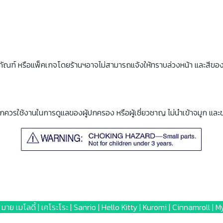
ภัณฑ์ หรือแพ็คเกจโดยร้านฯอาจไม่สามารถแจ้งให้ทราบล่วงหน้า และสีขอ
็กควรใช้งานในการดูแลของผู้ปกครอง หรือผู้เชี่ยวชาญ ไม่นำเข้าจมูก และ
 | มาย เมโลดี้ | เคโระโระ | Sanrio | Hello Kitty | Kuromi | Cinnamroll |