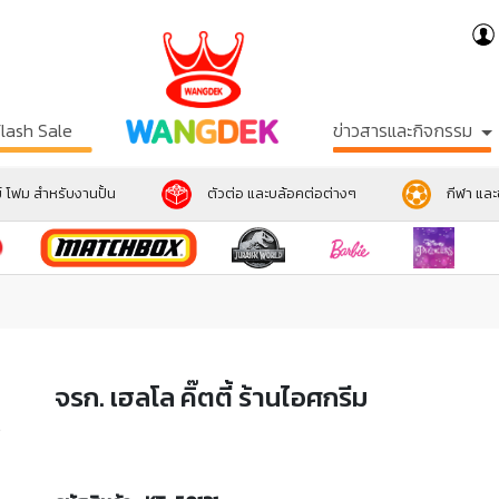
Flash Sale
ข่าวสารและกิจกรรม
์ โฟม สำหรับงานปั้น
ตัวต่อ และบล้อคต่อต่างๆ
กีฬา แล
จรก. เฮลโล คิ๊ตตี้ ร้านไอศกรีม