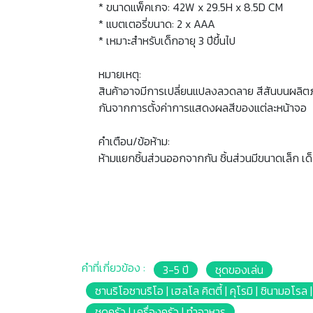
* ขนาดแพ็คเกจ: 42W x 29.5H x 8.5D CM
* แบตเตอรี่ขนาด: 2 x AAA
* เหมาะสำหรับเด็กอายุ 3 ปีขึ้นไป
หมายเหตุ:
สินค้าอาจมีการเปลี่ยนแปลงลวดลาย สีสันบนผลิต
กันจากการตั้งค่าการแสดงผลสีของแต่ละหน้าจอ
คำเตือน/ข้อห้าม:
ห้ามแยกชิ้นส่วนออกจากกัน ชิ้นส่วนมีขนาดเล็ก เด
คำที่เกี่ยวข้อง :
3-5 ปี
ชุดของเล่น
ซานริโอซานริโอ | เฮลโล คิตตี้ | คุโรมิ | ซินามอโรล
ชุดครัว | เครื่องครัว | ทำอาหาร