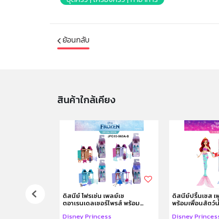
ย้อนกลับ
สินค้าใกล้เคียง
ห้องน้ำจรก.
ดิสนีย์ โฟรเซ่น เพลย์เซ
ดิสนีย์ปริ้นเซส 
ตอาเรนเดลเซอร์ไพรส์ พร้อม
พร้อมเพื่อนสัตว์น
ตุ๊กตาตัวเล็ก คละแบบ
 Poop
Disney Princess
Disney Princes