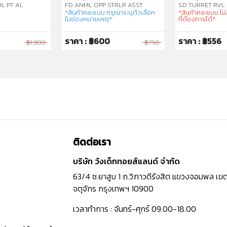
L PT AL
FD ANML OPP STRLR ASST
SD TURRET RVL 
*สินค้าคละแบบ กรุณาระบุตัวเลือก
*สินค้าคละแบบ ไ
ในช่องหมายเหตุ*
ที่ต้องการได้*
ราคา : ฿600
ราคา : ฿556
฿1,900
฿750
ติดต่อเรา
บริษัท วังเด็กทอยส์แลนด์ จำกัด
63/4 ซ.ยาสูบ 1 ถ.วิภาวดีรังสิต แขวงจอมพล เข
จตุจักร กรุงเทพฯ 10900
เวลาทำการ : จันทร์-ศุกร์ 09.00-18.00