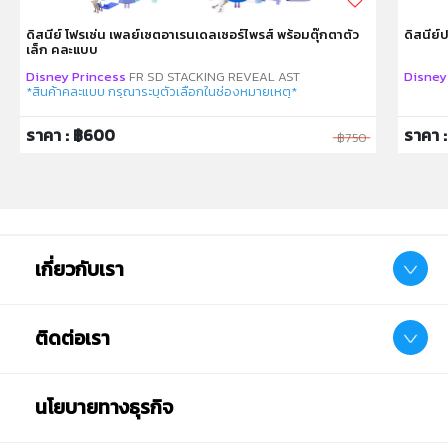
ดิสนีย์ โฟรเซ่น เพลย์เซตอาเรนเดลเซอร์ไพรส์ พร้อมตุ๊กตาตัว
ดิสนีย์
เล็ก คละแบบ
Disney Princess
FR SD STACKING REVEAL AST
Disney
*สินค้าคละแบบ กรุณาระบุตัวเลือกในช่องหมายเหตุ*
ราคา : ฿600
ราคา :
฿750
เกี่ยวกับเรา
ติดต่อเรา
นโยบายทางธุรกิจ