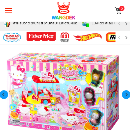
0
สำหรับวาด ระบายสี งานศิลปะ และงานฝีมือ
แป้งโดว์ สไลม์ โฟม สำหรั