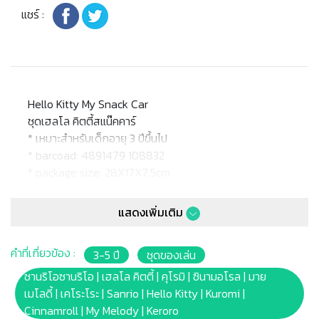
แชร์ :
Hello Kitty My Snack Car
ชุดเฮลโล คิตตี้สแน๊คคาร์
* เหมาะสำหรับเด็กอายุ 3 ปีขึ้นไป
* barcoad: 4891479 108832
* package size: 28X17X7.5cm
หมายเหตุ:
แสดงเพิ่มเติม
สินค้าอาจมีการเปลี่ยนแปลงลวดลาย สีสันบนผลิตภัณฑ์ หรือ
แพ็คเกจโดยร้านฯอาจไม่สามารถแจ้งให้ทราบล่วงหน้า และสี
คำที่เกี่ยวข้อง :
3-5 ปี
ชุดของเล่น
ของผลิตภัณฑ์ที่แสดงบนเว็บไซต์อาจมีความแตกต่างกันจาก
การตั้งค่าการแสดงผลสีของแต่ละหน้าจอ
ซานริโอซานริโอ | เฮลโล คิตตี้ | คุโรมิ | ซินามอโรล | มาย
เมโลดี้ | เคโระโระ | Sanrio | Hello Kitty | Kuromi |
คำเตือน/ข้อห้าม:
Cinnamroll | My Melody | Keroro