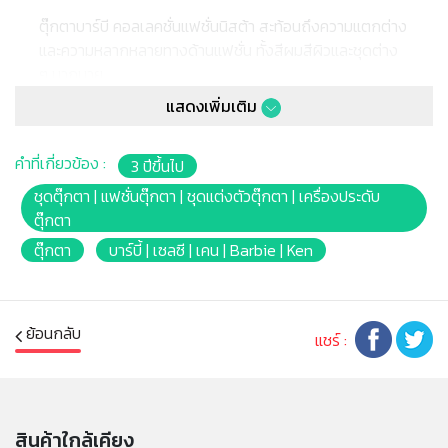
ตุ๊กตาบาร์บี คอลเลคชั่นแฟชั่นนิสต้า สะท้อนถึงความแตกต่าง
และความหลากหลายทางด้านแฟชั่น ทั้งสีผมสีผิวและชุดต่าง
ๆ มากมาย
ตุ๊กตาแต่ละตัวมีหน้าตาชุดและบุคลิกที่โดดเด่นเป็นเอกลักษณ์
แสดงเพิ่มเติม
ช่วยเสริมสร้างจินตนาการในการเล่นได้อย่างไม่สิ้นสุด
คำที่เกี่ยวข้อง :
3 ปีขึ้นไป
หมายเหตุ:
สินค้าอาจมีการเปลี่ยนแปลงลวดลาย สีสันบนผลิตภัณฑ์ หรือ
ชุดตุ๊กตา | แฟชั่นตุ๊กตา | ชุดแต่งตัวตุ๊กตา | เครื่องประดับ
แพ็คเกจโดยร้านฯอาจไม่สามารถแจ้งให้ทราบล่วงหน้า และสี
ตุ๊กตา
ของผลิตภัณฑ์ที่แสดงบนเว็บไซต์อาจมีความแตกต่างกันจาก
ตุ๊กตา
บาร์บี้ | เซลซี | เคน | Barbie | Ken
การตั้งค่าการแสดงผลสีของแต่ละหน้าจอ
**รายการสินค้านี้เป็นแบบคละแบบ หากต้องการเลือกแบบ
โปรดระบุรายละเอียดสินค้ามาในช่องหมายเหตุ**
ย้อนกลับ
แชร์ :
คำเตือน/ข้อห้าม:
ห้ามแยกชิ้นส่วนออกจากกัน ชิ้นส่วนมีขนาดเล็ก เด็กควรใช้
งานในการดูแลของผู้ปกครอง หรือผู้เชี่ยวชาญ ไม่นำเข้าจมูก
และขว้างปา
สินค้าใกล้เคียง