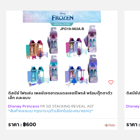
ดิสนีย์ โฟรเซ่น เพลย์เซตอาเรนเดลเซอร์ไพรส์ พร้อมตุ๊กตาตัว
ดิสนีย์
เล็ก คละแบบ
Disney Princess
FR SD STACKING REVEAL AST
Disney
*สินค้าคละแบบ กรุณาระบุตัวเลือกในช่องหมายเหตุ*
ราคา : ฿600
ราคา :
฿750