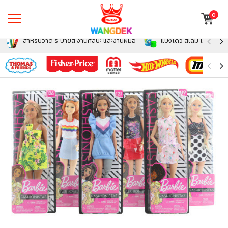
0
สำหรับวาด ระบายสี งานศิลปะ และงานฝีมือ
แป้งโดว์ สไลม์ โฟม สำหรั