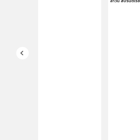
ลาวัน สปรินต์เร
ด 1:64 (Diecast)
็นซีรีส์รถหลัก
ับความนิยมในหมู่
ุ 3 ปีขึ้นไป ผลิต
า Hot Wheels
ลาสติก มีราย
ง จำลองจากรถจริง
ot
ิยม ตัวอย่าง
รุ่นต่างๆ ในแต่ละ
Mattel)
4982
ล 1:64 (ประมาณ
หล่อ (Diecast)
ติก
ของเล่นจำลองที่
ียดสวยงาม แข็ง
น
:
เหมาะสำหรับเด็ก
ึ้นไป และนักสะสม
บรรจุภัณฑ์แบบ
ded) ซึ่งอาจมี
กการขนส่งได้
982 เป็นรหัส
มุนเวียนรถหลายๆ
 Mainline ของ