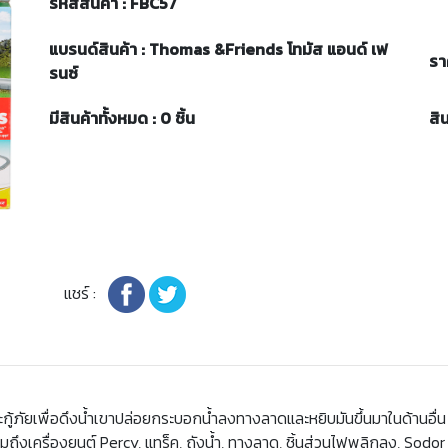
รหัสสินค้า : FBC57
แบรนด์สินค้า : Thomas &Friends โทมัส แอนด์ เฟ
รา
รนซ์
มีสินค้าทั้งหมด : 0 ชิ้น
สิ
แชร์ :
ละกู้ภัยเพื่อดึงน้ำเขาปล่อยกระบอกน้ำลงทางลาดและหยิบมันขึ้นมาในด้านอื่น 
วมถึงเครื่องยนต์ Percy, แทร็ค, ถังน้ำ, ทางลาด, ชิ้นส่วนไฟพลิกลง, So