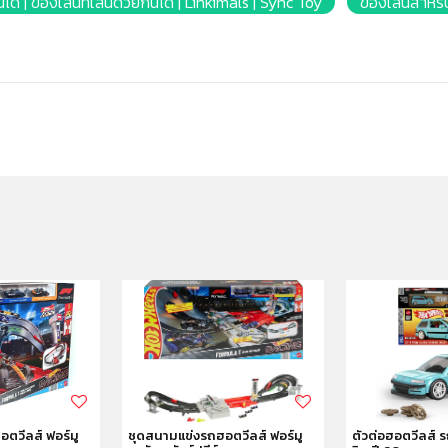
ันได้ | ของเล่นที่เล่นด้วยกันได้ | Linkimals | Sync Toy
ของเล่นสำหรั
ตวีลส์ ฟอร์มู
ชุดสนามแข่งรถฮอตวีลส์ ฟอร์มู
ตัวต่อฮอตวีลส์ 