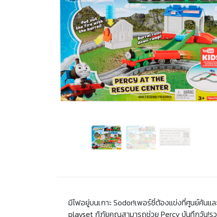
มีไฟอยู่บนเกาะ Sodor!เพอร์ซี่ต้องแข่งที่ศูนย์ค้นแ
playset กู้ภัยคุณสามารถช่วย Percy บันทึกวัน!ร