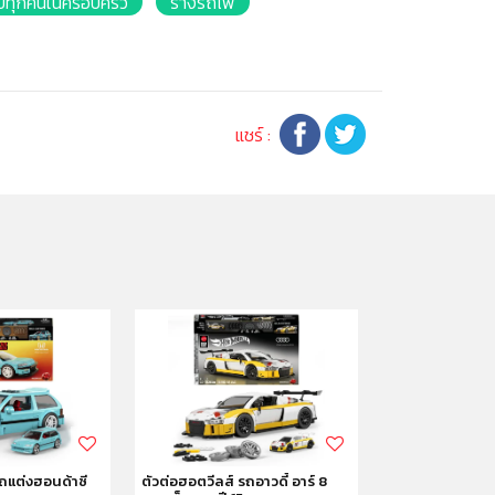
บทุกคนในครอบครัว
รางรถไฟ
แชร์ :
รถแต่งฮอนด้าซี
ตัวต่อฮอตวีลส์ รถอาวดี้ อาร์ 8
ตัวต่อฮอตวีลส์ 