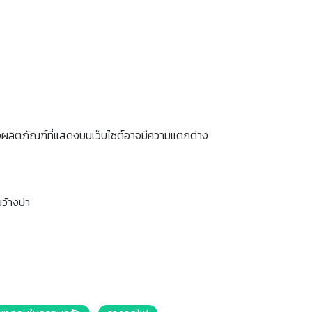
งผลิตภัณฑ์ที่แสดงบนเว็บไซต์อาจมีความแตกต่าง
ขว้างปา