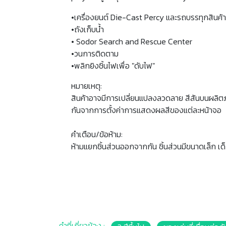
•เครื่องยนต์ Die-Cast Percy และรถบรรทุกสินค้า
•ถังเก็บน้ำ
• Sodor Search and Rescue Center
•วนการติดตาม
•พลิกยิงชิ้นไฟเพื่อ "ดับไฟ"
หมายเหตุ:
สินค้าอาจมีการเปลี่ยนแปลงลวดลาย สีสันบนผลิต
กันจากการตั้งค่าการแสดงผลสีของแต่ละหน้าจอ
คำเตือน/ข้อห้าม:
ห้ามแยกชิ้นส่วนออกจากกัน ชิ้นส่วนมีขนาดเล็ก เด
คำที่เกี่ยวข้อง :