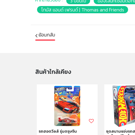
3 ปีขึ้นไป
ของเล่นที่เชื่อมต่อก
โทมัส แอนด์ เฟรนด์ | Thomas and Friends
ย้อนกลับ
สินค้าใกล้เคียง
86 CUP
รถฮอตวีลส์ รุ่นตรุษจีน
ชุดสนามแข่งรถฮอ