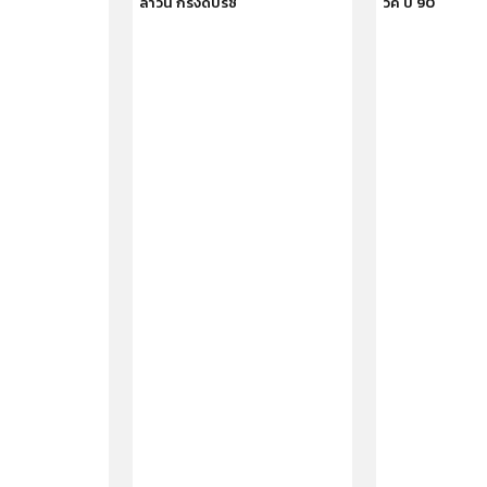
ซ
ลาวัน กรังด์ปรีซ์
วิค ปี 90