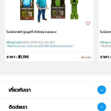
ไมน์คราฟต์ รุ่นมูฟวี่ ตัวใหญ่ คละแบบ
ไมน์ครา
MineCraft
MOV STMT SCL FG AST
Minecr
*สินค้าคละแบบ กรุณาระบุตัวเลือกในช่องหมายเหตุ*
*สินค้า
ราคา : ฿1,196
ราคา 
฿1,495
เกี่ยวกับเรา
ติดต่อเรา