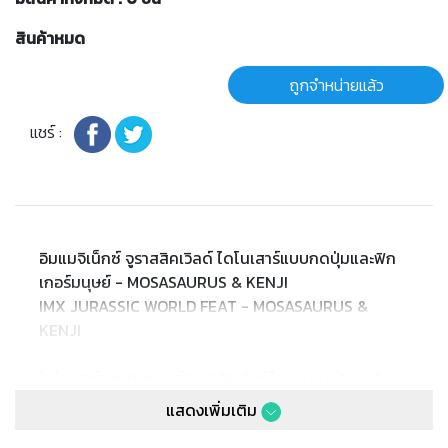
สินค้าหมด
ถูกจำหน่ายแล้ว
แชร์ :
อิมแมจิเน็กซ์ จูราสสิคเวิลด์ ไดโนเสาร์แบบกดปุ่มและฟิก
เกอร์มนุษย์ - MOSASAURUS & KENJI
IMX JURASSIC WORLD FEAT - MOSASAURUS &
KENJI
ไดโนเสาร์จากภาพยนต์จูราสสิคเวิลด์โดยแบรนด์อิมแมจิ
เน็กซ์ มาพร้อมปุ่มสำหรับหมุนหรือกดเพื่อให้ได้โนเสาร์แสดง
แสดงเพิ่มเติม
ท่าขยับขากรรไกรราวกับมีชีวิต! แต่ละชุดประกอบด้วยฟิก