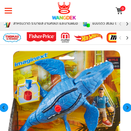
0
สำหรับวาด ระบายสี งานศิลปะ และงานฝีมือ
แป้งโดว์ สไลม์ โฟม สำหรั