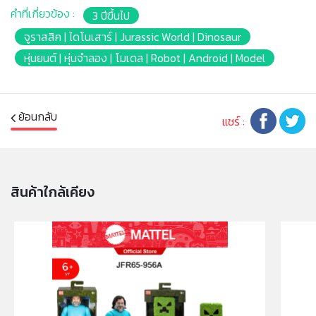
เกอร์ไดโนเสาร์สุดเท่ 1 ตัว, ฟิกเกอร์ตัวละครมนุษย์ที่มีข้อต่อ
คำที่เกี่ยวข้อง :
3 ปีขึ้นไป
ขยับได้ 1 ชิ้น และอุปกรณ์เสริม มีให้เลือกสะสมหลายแบบเพื่อ
สร้างการผจญภัยที่น่าตื่นเต้นยิ่งขึ้น!
จูราสสิค | ไดโนเสาร์ | Jurassic World | Dinosaur
แต่ละชิ้นแยกจำหน่าย
หุ่นยนต์ | หุ่นจำลอง | โมเดล | Robot | Android | Model
เหมาะสำหรับอายุ 3 ปีขึ้นไป
หมายเหตุ:
สินค้าอาจมีการเปลี่ยนแปลงลวดลาย สีสันบนผลิตภัณฑ์ หรือ
ย้อนกลับ
แชร์ :
แพ็คเกจโดยร้านฯอาจไม่สามารถแจ้งให้ทราบล่วงหน้า และสี
ของผลิตภัณฑ์ที่แสดงบนเว็บไซต์อาจมีความแตกต่างกันจาก
การตั้งค่าการแสดงผลสีของแต่ละหน้าจอ
สินค้าใกล้เคียง
คำเตือน/ข้อห้าม:
ห้ามแยกชิ้นส่วนออกจากกัน ชิ้นส่วนมีขนาดเล็ก เด็กควรใช้
งานในการดูแลของผู้ปกครอง หรือผู้เชี่ยวชาญ ไม่นำเข้าจมูก
และขว้างปา