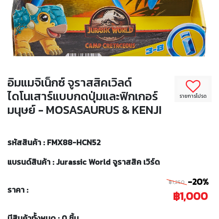
อิมแมจิเน็กซ์ จูราสสิคเวิลด์
ไดโนเสาร์แบบกดปุ่มและฟิกเกอร์
รายการโปรด
มนุษย์ - MOSASAURUS & KENJI
รหัสสินค้า : FMX88-HCN52
แบรนด์สินค้า : Jurassic World จูราสสิค เวิร์ด
-20%
฿1,250
ราคา :
฿1,000
มีสินค้าทั้งหมด : 0 ชิ้น