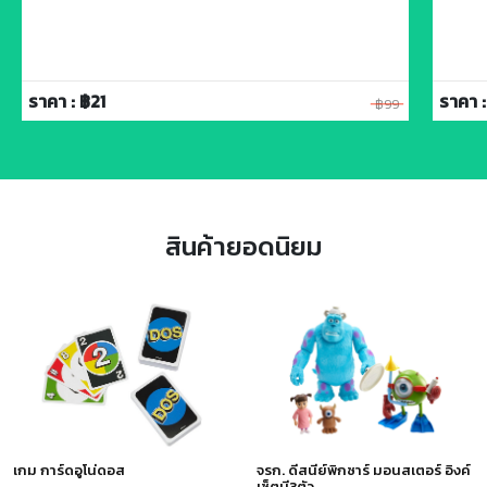
ราคา : ฿21
ราคา :
฿99
สินค้ายอดนิยม
เกม การ์ดอูโน่ดอส
จรก. ดีสนีย์พิกซาร์ มอนสเตอร์ อิงค์
เซ็ตมี3ตัว