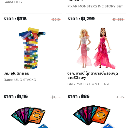
Game DOS
PIXAR MONSTERS INC STORY SET
ราคา : ฿316
ราคา : ฿1,299
฿316
฿1,299
เกม อูโน่ตึกถล่ม
จรก. บาร์บี้ ตุ๊กตาบาร์บี้พร้อมชุด
ราตรีสีชมพู
Game UNO STACKO
BRB PNK FB GWN DL AST
ราคา : ฿1,116
ราคา : ฿86
฿1,116
฿86