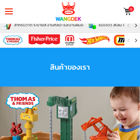
0
สำหรับวาด ระบายสี งานศิลปะ และงานฝีมือ
แป้งโดว์ สไลม์ โฟม สำหรั
สินค้าของเรา