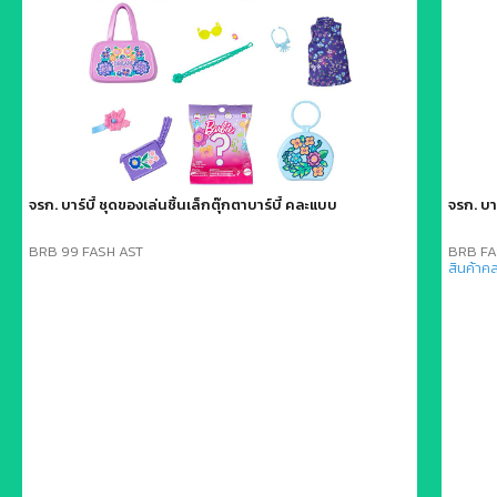
จรก. บาร์บี้ ชุดของเล่นชิ้นเล็กตุ๊กตาบาร์บี้ คละแบบ
จรก. บา
BRB 99 FASH AST
BRB FA
สินค้าค