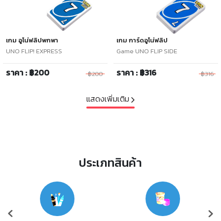
เกม อูโน่ฟลิปพกพา
เกม การ์ดอูโน่ฟลิป
UNO FLIP! EXPRESS
Game UNO FLIP SIDE
ราคา : ฿200
ราคา : ฿316
฿200
฿316
แสดงเพิ่มเติม
ประเภทสินค้า