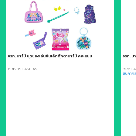
จรก. บาร์บี้ ชุดของเล่นชิ้นเล็กตุ๊กตาบาร์บี้ คละแบบ
จรก. บา
BRB 99 FASH AST
BRB FA
สินค้าค