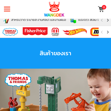
0
สำหรับวาด ระบายสี งานศิลปะ และงานฝีมือ
แป้งโดว์ สไลม์ โฟม สำหรั
สินค้าของเรา