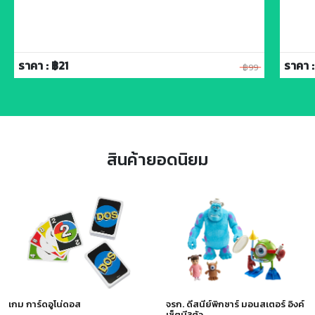
ราคา : ฿21
ราคา :
฿99
สินค้ายอดนิยม
เกม การ์ดอูโน่ดอส
จรก. ดีสนีย์พิกซาร์ มอนสเตอร์ อิงค์
เซ็ตมี3ตัว