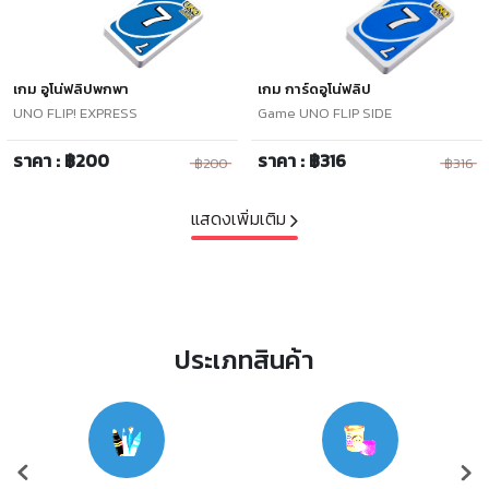
เกม อูโน่ฟลิปพกพา
เกม การ์ดอูโน่ฟลิป
UNO FLIP! EXPRESS
Game UNO FLIP SIDE
ราคา : ฿200
ราคา : ฿316
฿200
฿316
แสดงเพิ่มเติม
ประเภทสินค้า