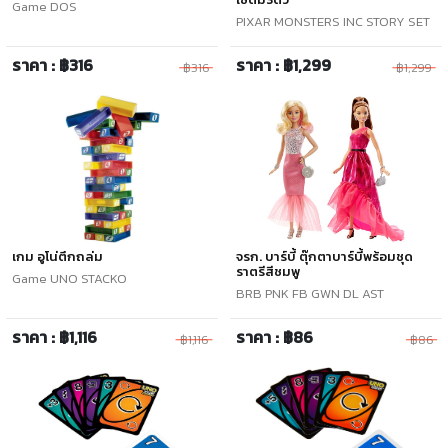
Game DOS
PIXAR MONSTERS INC STORY SET
ราคา : ฿316
ราคา : ฿1,299
฿316
฿1,299
เกม อูโน่ตึกถล่ม
จรก. บาร์บี้ ตุ๊กตาบาร์บี้พร้อมชุด
ราตรีสีชมพู
Game UNO STACKO
BRB PNK FB GWN DL AST
ราคา : ฿1,116
ราคา : ฿86
฿1,116
฿86