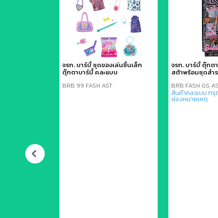
0Z
จรก. บาร์บี้ ชุดของเล่นชิ้นเล็ก
จรก. บาร์บี้ ตุ๊กตา
ตุ๊กตาบาร์บี้ คละแบบ
สต้าพร้อมชุดส
ls (Mattel)
BRB 99 FASH AST
BRB FASH GS A
สินค้าคละแบบ กรุ
(ประมาณ 7-8 ซม.)
ช่องหมายเหตุ
Diecast) ผสม
นจำลองที่มีราย
แข็งแรง ทนทาน
ำหรับเด็กอายุ 3
สม
ภัณฑ์แบบการ์ด
จมีรอยยับจากการ
4982 เป็นรหัส
มุนเวียนรถหลายๆ
ต Mainline ของ