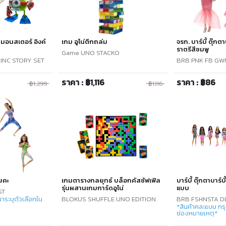
์ มอนสเตอร์ อิงค์
เกม อูโน่ตึกถล่ม
จรก. บาร์บี้ ตุ๊กต
ราตรีสีชมพู
Game UNO STACKO
INC STORY SET
BRB PNK FB GW
ราคา : ฿1,116
ราคา : ฿86
฿1,299
฿1,116
โยคะ
เกมตารางกลยุทธ์ บล็อกคัสชัฟเฟิล
บาร์บี้ ตุ๊กตาบาร์
รุ่นผสานเกมการ์ดอูโน่
แบบ
ST
าระบุตัวเลือกใน
BLOKUS SHUFFLE UNO EDITION
BRB FSHNSTA D
*สินค้าคละแบบ กรุ
ช่องหมายเหตุ*