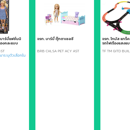
บาร์บี้แฟชั่นนิ
จรก. บาร์บี้ ตุ๊กตาเชลซี
จรก. โทมัส แทร็
ำรองคละแบบ
รถไฟเรืองแสงแบ
SST
BRB CHLSA PET ACY AST
TF TM GITD BUI
ณาระบุตัวเลือกใน