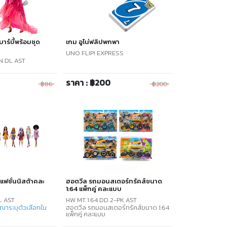
าบาร์บี้พร้อมชุด
เกม อูโน่ฟลิปพกพา
UNO FLIP! EXPRESS
N DL AST
ราคา : ฿200
฿86
฿200
บี้แฟชั่นนิสต้าคละ
ฮอตวีล รถมอนสเตอร์ทรัคส์ขนาด
1:64 แพ็กคู่ คละแบบ
L AST
HW MT 1:64 DD 2-PK AST
ณาระบุตัวเลือกใน
ฮอตวีล รถมอนสเตอร์ทรัคส์ขนาด 1:64
แพ็กคู่ คละแบบ