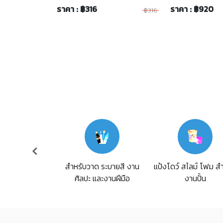
ราคา : ฿316
ราคา : ฿920
฿316
้าราคาพิเศษ
แป้งโดว์ สไลม์ โฟม ส
สำหรับวาด ระบายสี งาน
งานปั้น
ศิลปะ และงานฝีมือ