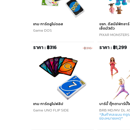
เกม การ์ดอูโน่ดอส
จรก. ดีสนีย์พิกซาร
เซ็ตมี3ตัว
Game DOS
PIXAR MONSTERS 
ราคา : ฿316
ราคา : ฿1,299
฿316
เกม การ์ดอูโน่ฟลิป
บาร์บี้ ตุ๊กตาบาร์บี้
Game UNO FLIP SIDE
BRB MD/MV DL A
*สินค้าคละแบบ กรุณ
ช่องหมายเหตุ*