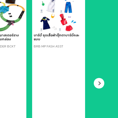
คมาสเตอร์ราง
บาร์บี้ ชุดเสื้อผ้าตุ๊กตาบาร์บี้คละ
จรก. บาร์บี้ ชุดรอง
บกล่อง
แบบ
LDER BCKT
BRB MP FASH ASST
BRB SHOE PK A